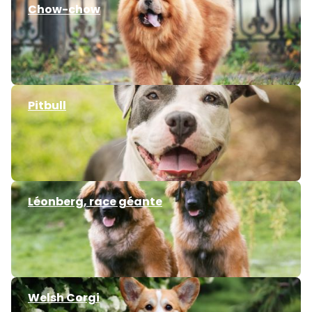
Chow-chow
Pitbull
Léonberg, race géante
Welsh Corgi