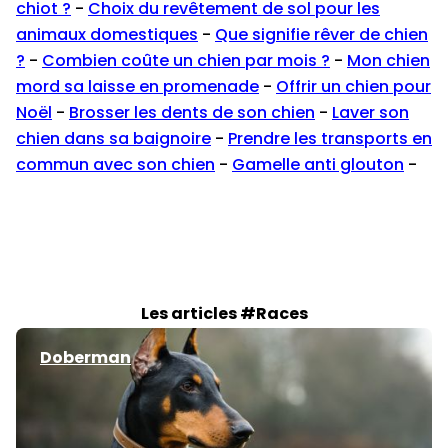
chiot ?
-
Choix du revêtement de sol pour les
animaux domestiques
-
Que signifie rêver de chien
?
-
Combien coûte un chien par mois ?
-
Mon chien
mord sa laisse en promenade
-
Offrir un chien pour
Noël
-
Brosser les dents de son chien
-
Laver son
chien dans sa baignoire
-
Prendre les transports en
commun avec son chien
-
Gamelle anti glouton
-
Les articles #Races
Doberman