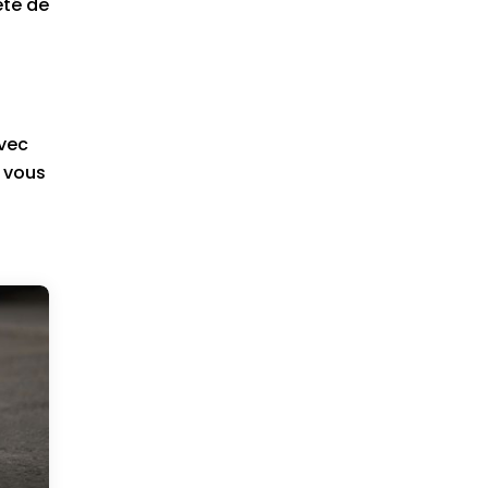
eté de
Avec
s vous