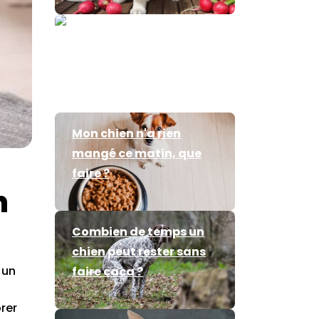
Que mange le chien
Mon chien n'a rien
mangé ce matin, que
faire ?
n
Combien de temps un
chien peut rester sans
 un
faire caca ?
orer