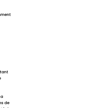
emment
rtant
e
sa
ns de