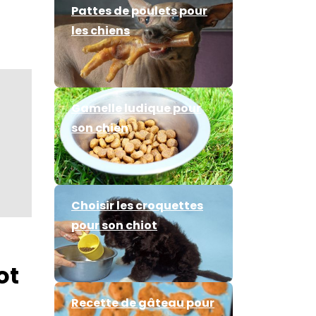
Pattes de poulets pour
les chiens
Gamelle ludique pour
son chien
Choisir les croquettes
pour son chiot
ot
Recette de gâteau pour