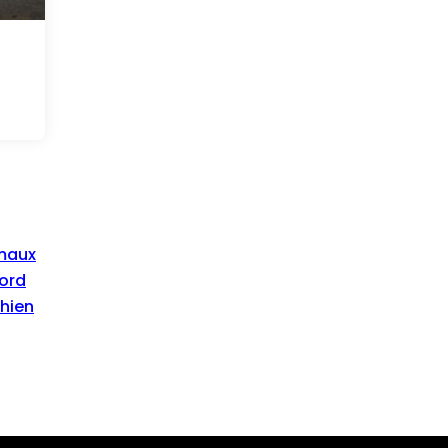
imaux
ord
chien