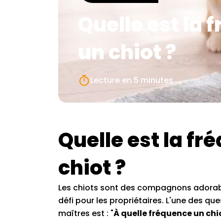
Quelle est la 
un chiot ?
Lecture en
5 minutes
Quelle est la fr
chiot ?
Les chiots sont des compagnons adorable
défi pour les propriétaires. L'une des q
maîtres est : "
À quelle fréquence un chiot