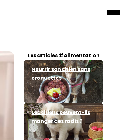
Les articles #Alimentation
Nourrir son chien sans
croquettes
Les chiens peuvent-ils
manger des radis ?