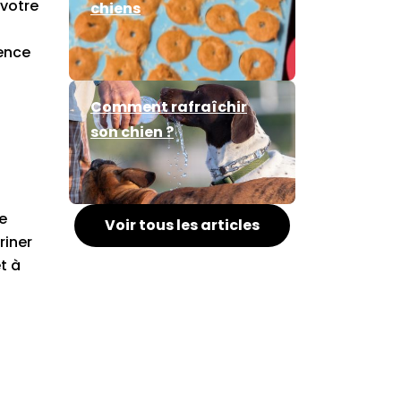
 votre
chiens
t
uence
Comment rafraîchir
son chien ?
e
Voir tous les articles
riner
t à