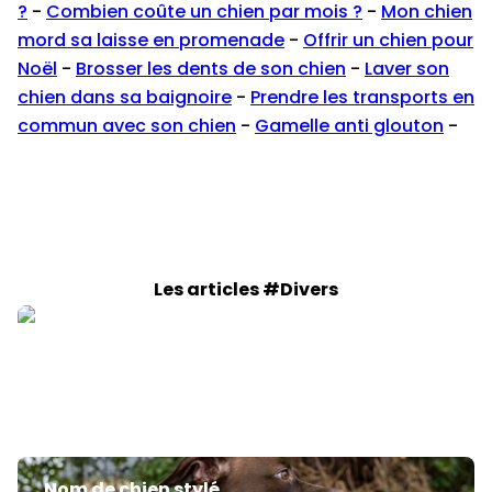
?
-
Combien coûte un chien par mois ?
-
Mon chien
mord sa laisse en promenade
-
Offrir un chien pour
Noël
-
Brosser les dents de son chien
-
Laver son
chien dans sa baignoire
-
Prendre les transports en
commun avec son chien
-
Gamelle anti glouton
-
Les articles #Divers
race de chien calme et obeissant
Nom de chien stylé