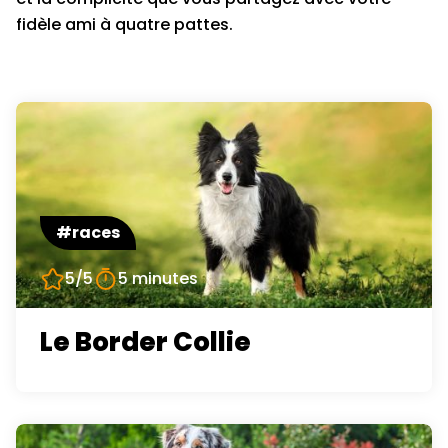
fidèle ami à quatre pattes.
#races
5/5
5 minutes
Le Border Collie