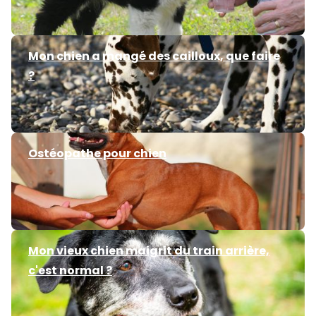
Mon chien a mangé des cailloux, que faire
?
Ostéopathe pour chien
Mon vieux chien maigrit du train arrière,
c'est normal ?