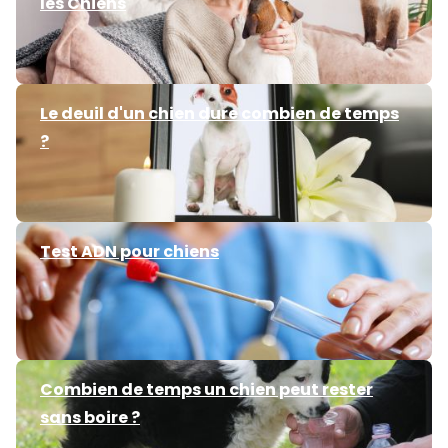
les Chiens
Le deuil d'un chien dure combien de temps
?
Test ADN pour chiens
Combien de temps un chien peut rester
sans boire ?