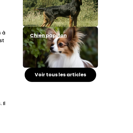
s à
Chien papillon
st
Voir tous les articles
 Il
s