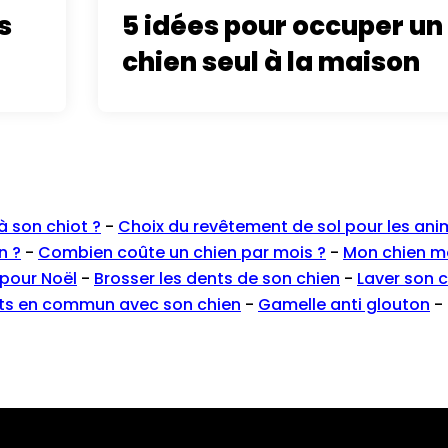
s
5 idées pour occuper un
chien seul à la maison
 son chiot ?
-
Choix du revêtement de sol pour les an
n ?
-
Combien coûte un chien par mois ?
-
Mon chien m
 pour Noël
-
Brosser les dents de son chien
-
Laver son 
rts en commun avec son chien
-
Gamelle anti glouton
-