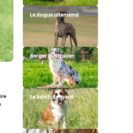
Le dogue allemand
Berger australien
ire
Le Saint-Bernard
n