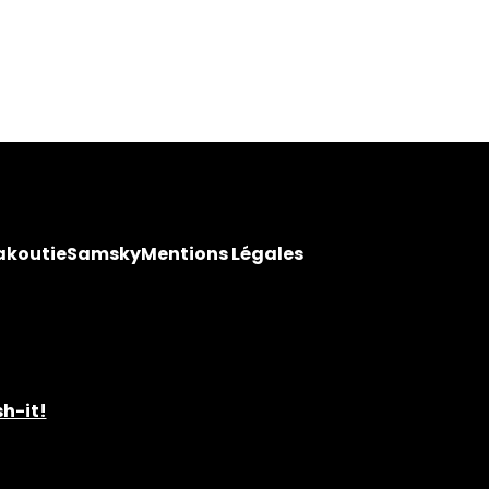
akoutie
Samsky
Mentions Légales
h-it!