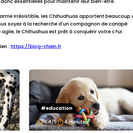
t donc essentielles pour maintenir leur bien-être.
charme irrésistible, les Chihuahuas apportent beaucoup 
e vous soyez à la recherche d'un compagnon de canapé
agile, le Chihuahua est prêt à conquérir votre c?ur.
ien :
https://blog-chien.fr
#education
4.4/5
4 minutes