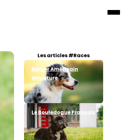
Les articles #Races
Berger Américain
Miniature
Le Bouledogue Français