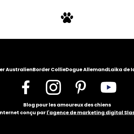
er Australien
Border Collie
Dogue Allemand
Laika de I
Facebook
Instagram
Pinterest
YouTube
Blog pour les amoureux des chiens
 internet conçu par
l'agence de marketing digital Slas