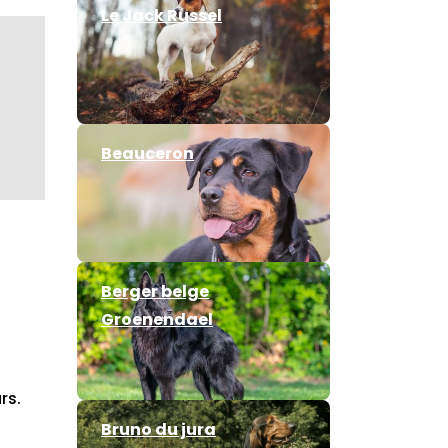
Le Jack Russel
Beauceron
Berger belge
Groenendael
rs.
Bruno du jura